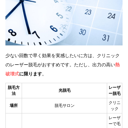
少ない回数で早く効果を実感したいに方は、クリニック
のレーザー脱毛がおすすめです。ただし、出力の高い
熱
破壊式
に限ります
。
脱毛方
レーザ
光脱毛
法
ー脱毛
クリニ
場所
脱毛サロン
ック
レーザ
ーで毛