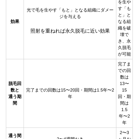
を生や
す「も
光で毛を生やす「もと」となる組織にダメー
と」と
ジを与える
効果
なる組
織を破
照射を重ねれば永久脱毛に近い効果
壊で
き、永
久脱毛
が可能
完了ま
での回
数は
脱毛回
13〜
数と
完了までの回数は15〜20回・期間は1.5年〜2
15
通う期
年
回・期
間
間は
1.5
年〜2
年
2〜3
通う間