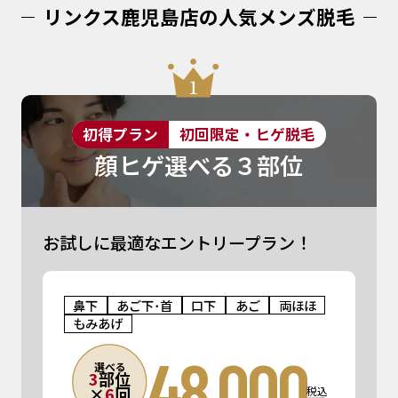
リンクス鹿児島店の人気メンズ脱毛
初得プラン
初回限定・ヒゲ脱毛
顔ヒゲ選べる３部位
お試しに最適なエントリープラン！
鼻下
あご下･首
口下
あご
両ほほ
もみあげ
48,000
選べる
3
部位
×
6
回
税込