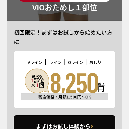
VIOおためし１部位
初回限定！まずはお試しから始めたい方
に
Vライン
Iライン
Oライン
おしり
8,250
選べる
1
部位
×
1
回
税込
円
税込価格・月額1,500円〜OK
まずはお試し体験から