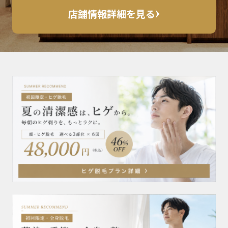
店舗情報詳細を見る
脱毛プラン・料金
脱毛可能な部位一覧
RINXの脱毛技術
お客様の声
全国サロン一覧
よくある質問 FAQ