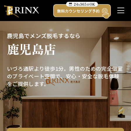
鹿児島でメンズ脱毛するなら
鹿児島店
受付時間
平日 12:00 - 21:00 土日祝 11:00 - 20:
いづろ通駅より徒歩1分。男性のための完全個室
（水曜定休）
のプライベート空間で、安心・安全な脱毛体験
をご提供します。
TOP
キャンペーン