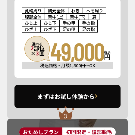
乳輪周り
胸元全体
わき
へそ周り
腹部全体
背中(上)
背中(下)
肩
ひじ上
ひじ下
手の甲
手の指
ひざ上
ひざ下
足の甲
足の指
49,000
選べる
2
部位
×
3
回
税込
円
税込価格・月額1,500円〜OK
まずはお試し体験から
おためしプラン
初回限定・陰部脱毛