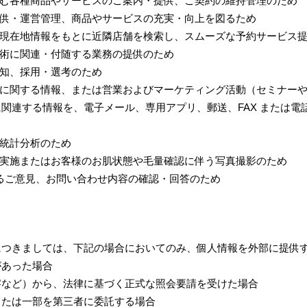
含む各種商品やサービスのご案内・提供、ご契約の維持管理のため
提供・運営管理、商品やサービスの充実・向上を図るため
、現在地情報をもとに近隣店舗を検索し、スムーズな予約サービス
技術に関連・付随する業務の提供のため
通知、採用・選考のため
スに関する情報、または営業およびマーケティング活動（セミナー
関連する情報を、電子メール、専用アプリ、郵送、FAX または電
る統計分析のため
の実施またはお客様のお肌状態や毛量確認に伴う写真撮影のため
するご意見、お問い合わせ内容の確認・回答のため
につきましては、下記の場合においてのみ、個人情報を外部に提供
があった場合
察など）から、法律に基づく正式な照会要請を受けた場合
または一部を第三者に委託する場合