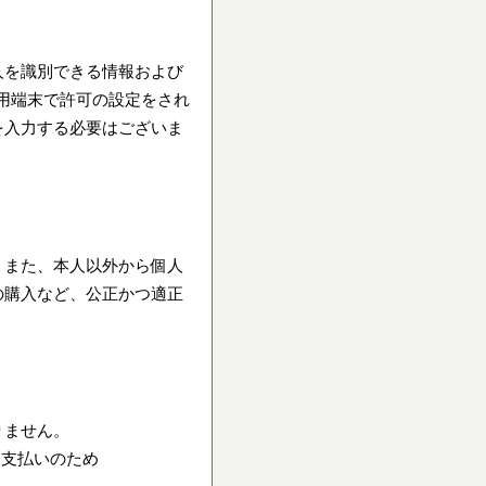
脱毛可能な部位一覧
人を識別できる情報および
RINXの脱毛技術
利用端末で許可の設定をされ
を入力する必要はございま
お客様の声
全国サロン一覧
。また、本人以外から個人
よくある質問 FAQ
の購入など、公正かつ適正
脱毛ビフォーアフター
お知らせ
りません。
お支払いのため