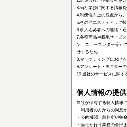
2.関連会社、提携会社を
3.当社業務に関する情報
4.利便性向上の観点から
5.その他エステティック
6.求人応募者への連絡・
7.各種商品や脱毛サービ
ン、ニュースレター等）に
せするため
8.マーケティングにおけ
9.アンケート・モニター
10.当社のサービスに関
個人情報の提供
当社が保有する個人情報
・利用者の方からの同意
・公的機関（裁判所や警
・当社が行う業務の全部