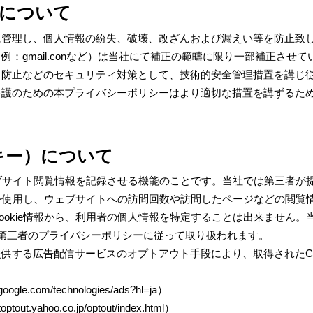
について
に管理し、個人情報の紛失、破壊、改ざんおよび漏えい等を防止致
例：gmail.conなど）は当社にて補正の範疇に限り一部補正させ
ス防止などのセキュリティ対策として、技術的安全管理措置を講じ
保護のための本プライバシーポリシーはより適切な措置を講ずるた
ッキー）について
ウェブサイト閲覧情報を記録させる機能のことです。当社では第三者が
ieを使用し、ウェブサイトへの訪問回数や訪問したページなどの閲覧
ookie情報から、利用者の個人情報を特定することは出来ません。
第三者のプライバシーポリシーに従って取り扱われます。
供する広告配信サービスのオプトアウト手段により、取得されたCoo
s.google.com/technologies/ads?hl=ja
）
btoptout.yahoo.co.jp/optout/index.html
）