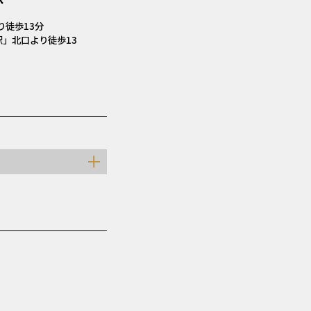
り
徒歩13分
駅」北口より
徒歩13