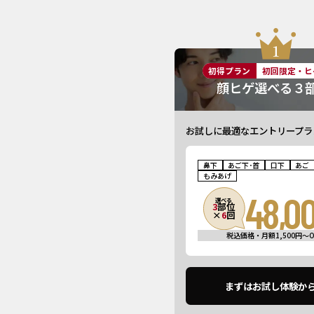
初得プラン
初回限定・ヒ
顔ヒゲ選べる３
お試しに最適なエントリープラ
鼻下
あご下･首
口下
あご
もみあげ
48,0
選べる
3
部位
×
6
回
税込価格・月額1,500円〜O
まずはお試し体験か