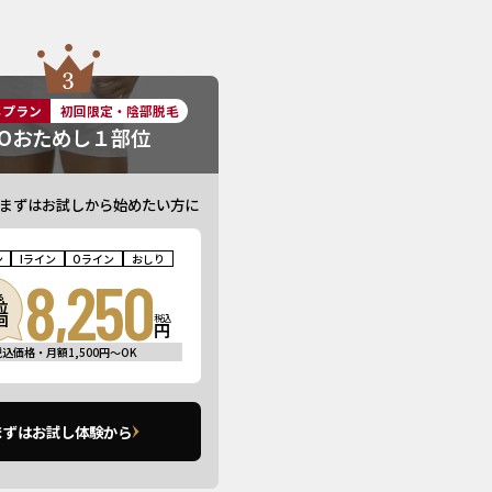
しプラン
初回限定・陰部脱毛
IOおためし１部位
まずはお試しから始めたい方に
ン
Iライン
Oライン
おしり
8,250
る
位
回
税込
円
税込価格・月額1,500円〜OK
まずはお試し体験から