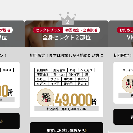
ゲ脱毛
セレクトプラン
初回限定・全身脱毛
おため
部位
全身セレクト２部位
V
ン！
初回限定！まずはお試しから始めたい方に
初回限定！
両ほほ
乳輪周り
胸元全体
わき
へそ周り
Vライ
腹部全体
背中(上)
背中(下)
肩
ひじ上
ひじ下
手の甲
手の指
選べ
00
1
部
ひざ上
ひざ下
足の甲
足の指
×
1
税込
49,000
円
選べる
2
部位
K
×
3
回
税込
円
税込価格・月額1,500円〜OK
ら
まずはお試し体験から