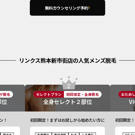
無料カウンセリング予約
リンクス熊本新市街店の人気メンズ脱毛
ゲ脱毛
セレクトプラン
初回限定・全身脱毛
おため
部位
全身セレクト２部位
V
ン！
初回限定！まずはお試しから始めたい方に
初回限定！
両ほほ
乳輪周り
胸元全体
わき
へそ周り
Vライ