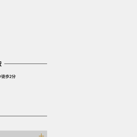
駅
り
徒歩2分