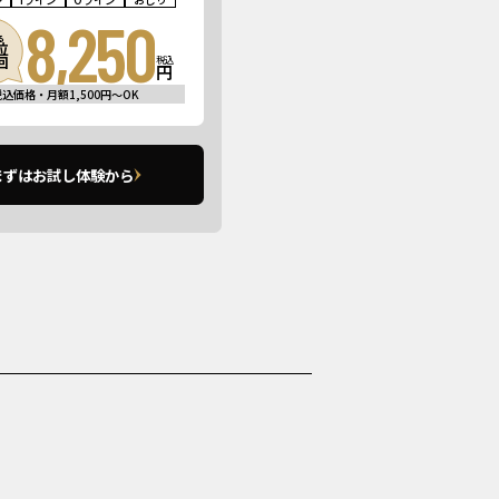
8,250
る
位
回
税込
円
税込価格・月額1,500円〜OK
まずはお試し体験から