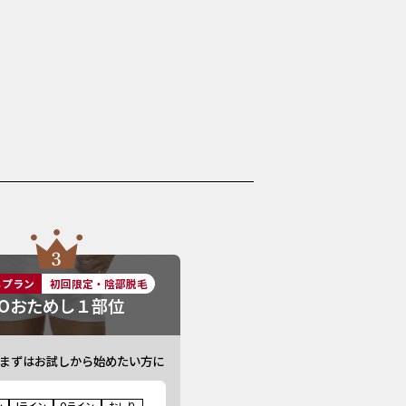
しプラン
初回限定・陰部脱毛
IOおためし１部位
まずはお試しから始めたい方に
ン
Iライン
Oライン
おしり