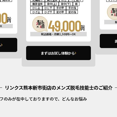
腹部全体
背中(上)
背中(下)
肩
ひじ上
ひじ下
手の甲
手の指
選べ
00
1
部
ひざ上
ひざ下
足の甲
足の指
×
1
税込
49,000
円
選べる
2
部位
K
×
3
回
税込
円
税込価格・月額1,500円〜OK
ら
まずはお試し体験から
リンクス熊本新市街店の
メンズ脱毛技能士のご紹介
ッフのみが在中しておりますので、どんなお悩み