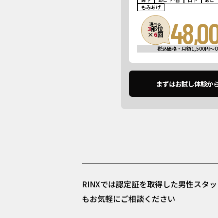
もみあげ
48,0
選べる
3
部位
×
6
回
税込価格・月額1,500円〜O
まずはお試し体験か
RINXでは認定証を取得した男性スタ
もお気軽にご相談ください