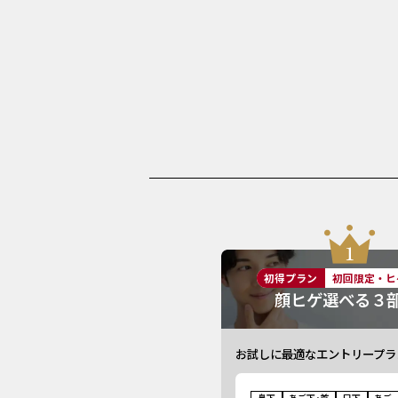
初得プラン
初回限定・ヒ
顔ヒゲ選べる３
お試しに最適なエントリープラ
鼻下
あご下･首
口下
あご