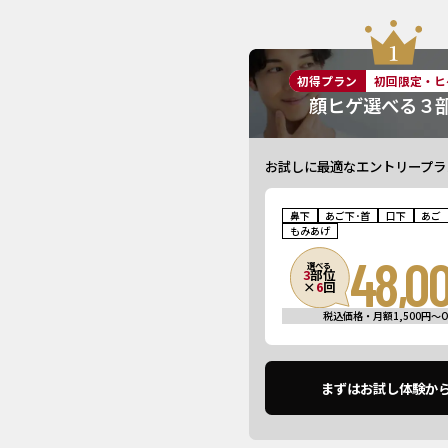
初得プラン
初回限定・ヒ
顔ヒゲ選べる３
お試しに最適なエントリープラ
鼻下
あご下･首
口下
あご
もみあげ
48,0
選べる
3
部位
×
6
回
税込価格・月額1,500円〜O
まずはお試し体験か