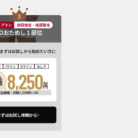
しプラン
初回限定・陰部脱毛
IOおためし１部位
まずはお試しから始めたい方に
ン
Iライン
Oライン
おしり
8,250
る
位
回
税込
円
税込価格・月額1,500円〜OK
まずはお試し体験から