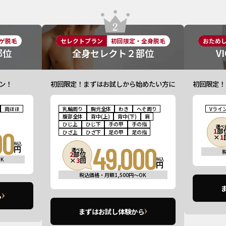
ゲ脱毛
セレクトプラン
初回限定・全身脱毛
おため
部位
全身セレクト２部位
V
ン！
初回限定！まずはお試しから始めたい方に
初回限定！
両ほほ
乳輪周り
胸元全体
わき
へそ周り
Vライ
腹部全体
背中(上)
背中(下)
肩
ひじ上
ひじ下
手の甲
手の指
選べ
00
1
部
ひざ上
ひざ下
足の甲
足の指
×
1
税込
49,000
円
選べる
2
部位
K
×
3
回
税込
円
税込価格・月額1,500円〜OK
ら
まずはお試し体験から