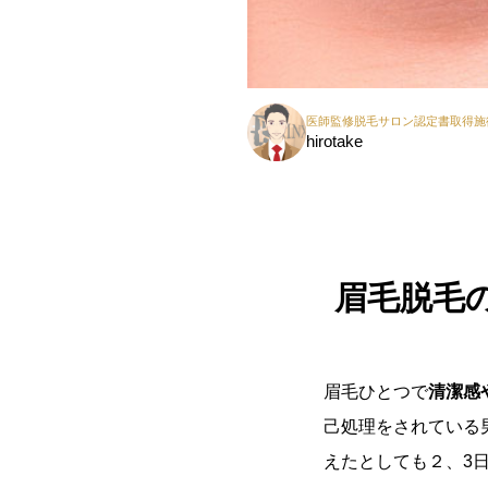
医師監修脱毛サロン認定書取得施
hirotake
眉毛脱毛
眉毛ひとつで
清潔感
己処理をされている
えたとしても２、3