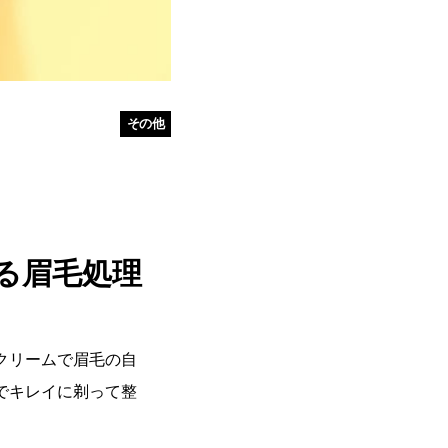
その他
る眉毛処理
クリームで眉毛の自
でキレイに剃って整