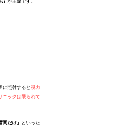
毛」
が主流です。
囲に照射すると
視力
リニックは限られて
眉間だけ」
といった