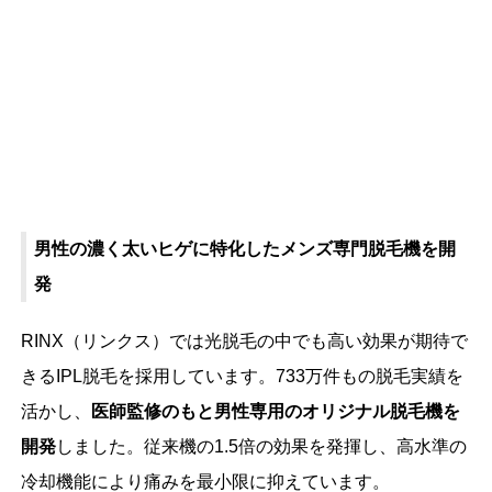
RINX（リンクス）は
スタッフ・利用客ともに男性のみ
の
脱毛サロンです。カウンセリングルームや施術ルームは
全室個室
で、通いやすい環境が整っています。
男性の濃く太いヒゲに特化したメンズ専門脱毛機を開
発
RINX（リンクス）では光脱毛の中でも高い効果が期待で
きるIPL脱毛を採用しています。733万件もの脱毛実績を
活かし、
医師監修のもと男性専用のオリジナル脱毛機を
開発
しました。従来機の1.5倍の効果を発揮し、高水準の
冷却機能により痛みを最小限に抑えています。