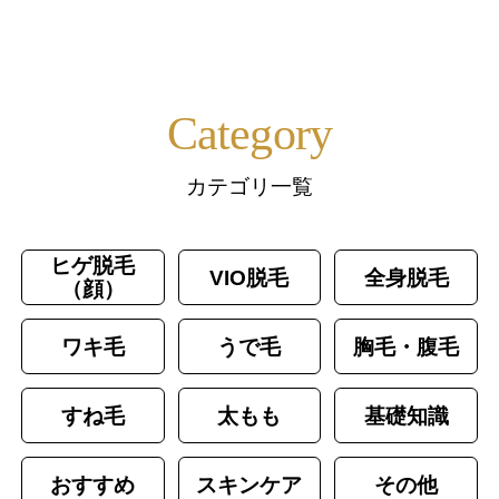
Category
カテゴリ一覧
ヒゲ脱毛
VIO脱毛
全身脱毛
（顔）
ワキ毛
うで毛
胸毛・腹毛
すね毛
太もも
基礎知識
おすすめ
スキンケア
その他