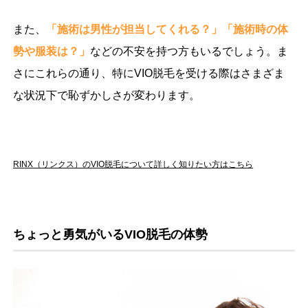
また、
「施術は男性が担当してくれる？」「施術時の体
勢や服装は？」
などの不安を持つ方もいるでしょう。ま
さにこれらの通り、特にVIO脱毛を受ける際はさまざま
な状況下で恥ずかしさが変わります。
RINX（リンクス）のVIO脱毛について詳しく知りたい方はこちら
ちょっと勇気がいるVIO脱毛の体勢