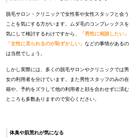
脱毛サロン・クリニックで女性客や女性スタッフと会う
ことを気にする方がいます。ムダ毛のコンプレックスを
気にして検討するわけですから、
「男性に相談したい」
「女性に見られるのが恥ずかしい」
などの事情があるの
は当然でしょう。
しかし実際には、多くの脱毛サロンやクリニックでは男
女の利用者を分けています。また男性スタッフのみの在
籍や、予約をズラして他の利用者と顔を合わせずに済む
ところも多数ありますので安心ください。
体臭や肌荒れが気になる