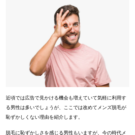
近頃では広告で見かける機会も増えていて気軽に利用す
る男性は多いでしょうが、ここでは改めてメンズ脱毛が
恥ずかしくない理由を紹介します。
脱毛に恥ずかしさを感じる男性もいますが、今の時代メ