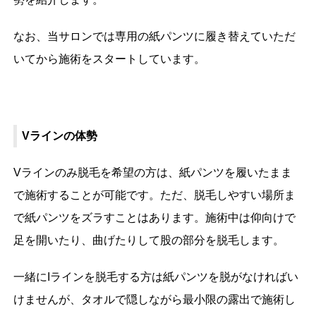
なお、当サロンでは専用の紙パンツに履き替えていただ
いてから施術をスタートしています。
Vラインの体勢
Vラインのみ脱毛を希望の方は、紙パンツを履いたまま
で施術することが可能です。ただ、脱毛しやすい場所ま
で紙パンツをズラすことはあります。施術中は仰向けで
足を開いたり、曲げたりして股の部分を脱毛します。
一緒にIラインを脱毛する方は紙パンツを脱がなければい
けませんが、タオルで隠しながら最小限の露出で施術し