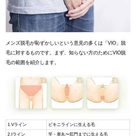
メンズ脱毛が恥ずかしいという意見の多くは「VIO」脱
毛に対するものです。まず、知らない方のためにVIO脱
毛の範囲を紹介します。
1.Vライン
ビキニラインに生える毛
2.Iライン
竿・睾丸〜肛門までに生える毛