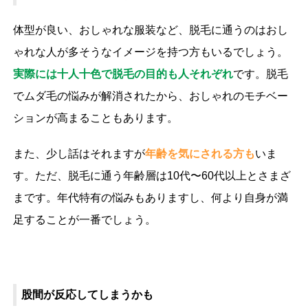
体型が良い、おしゃれな服装など、脱毛に通うのはおし
ゃれな人が多そうなイメージを持つ方もいるでしょう。
実際には十人十色で脱毛の目的も人それぞれ
です。脱毛
でムダ毛の悩みが解消されたから、おしゃれのモチベー
ションが高まることもあります。
また、少し話はそれますが
年齢を気にされる方も
いま
す。ただ、脱毛に通う年齢層は10代〜60代以上とさまざ
まです。年代特有の悩みもありますし、何より自身が満
足することが一番でしょう。
股間が反応してしまうかも