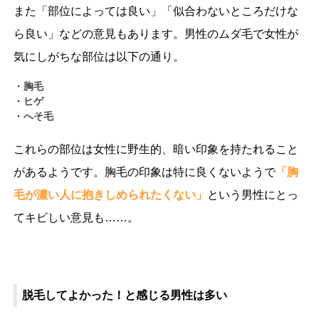
また「部位によっては良い」「似合わないところだけな
ら良い」などの意見もあります。男性のムダ毛で女性が
気にしがちな部位は以下の通り。
胸毛
ヒゲ
へそ毛
これらの部位は女性に野生的、暗い印象を持たれること
があるようです。胸毛の印象は特に良くないようで
「胸
毛が濃い人に抱きしめられたくない」
という男性にとっ
てキビしい意見も……。
脱毛してよかった！と感じる男性は多い