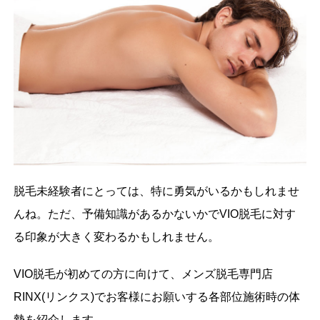
脱毛未経験者にとっては、特に勇気がいるかもしれませ
んね。ただ、予備知識があるかないかでVIO脱毛に対す
る印象が大きく変わるかもしれません。
VIO脱毛が初めての方に向けて、メンズ脱毛専門店
RINX(リンクス)でお客様にお願いする各部位施術時の体
勢を紹介します。