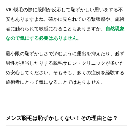
VIO脱毛の際に股間が反応して恥ずかしい思いをする不
安もありますよね。確かに見られている緊張感や、施術
者に触れられて敏感になることもありますが、
自然現象
なので気にする必要はありません
。
最小限の恥ずかしさで済むように露出を抑えたり、必ず
男性が担当したりする脱毛サロン・クリニックが多いた
め安心してください。そもそも、多くの症例を経験する
施術者にとって気になることではありません。
メンズ脱毛は恥ずかしくない！その理由とは？