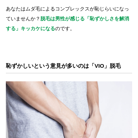
あなたはムダ毛によるコンプレックスが恥じらいになっ
ていませんか？
脱毛は男性が感じる「恥ずかしさを解消
する」キッカケになる
のです。
恥ずかしいという意見が多いのは「VIO」脱毛