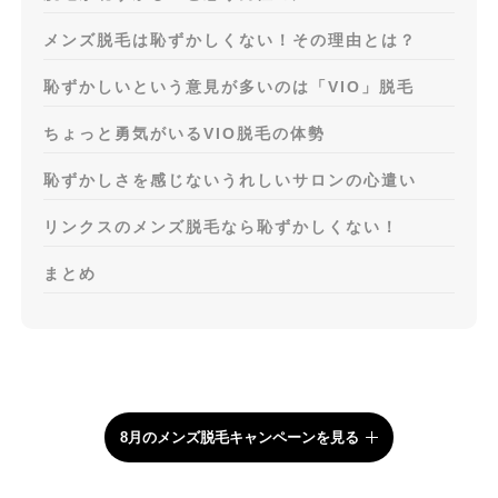
メンズ脱毛は恥ずかしくない！その理由とは？
恥ずかしいという意見が多いのは「VIO」脱毛
ちょっと勇気がいるVIO脱毛の体勢
恥ずかしさを感じないうれしいサロンの心遣い
リンクスのメンズ脱毛なら恥ずかしくない！
まとめ
8月のメンズ脱毛キャンペーンを見る