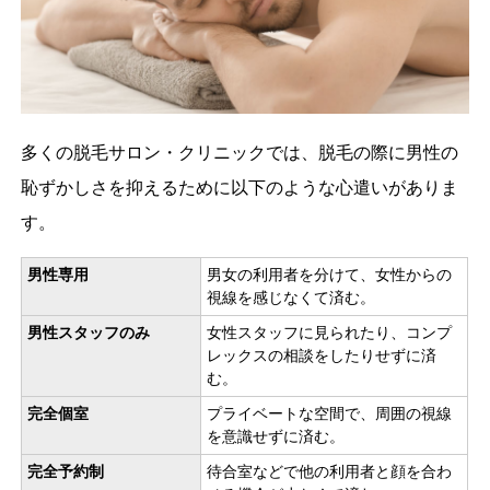
多くの脱毛サロン・クリニックでは、脱毛の際に男性の
恥ずかしさを抑えるために以下のような心遣いがありま
す。
男性専用
男女の利用者を分けて、女性からの
視線を感じなくて済む。
男性スタッフのみ
女性スタッフに見られたり、コンプ
レックスの相談をしたりせずに済
む。
完全個室
プライベートな空間で、周囲の視線
を意識せずに済む。
完全予約制
待合室などで他の利用者と顔を合わ