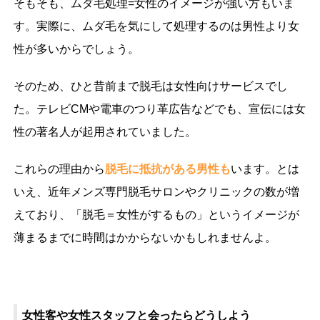
そもそも、ムダ毛処理=女性のイメージが強い方もいま
す。実際に、ムダ毛を気にして処理するのは男性より女
性が多いからでしょう。
そのため、ひと昔前まで脱毛は女性向けサービスでし
た。テレビCMや電車のつり革広告などでも、宣伝には女
性の著名人が起用されていました。
これらの理由から
脱毛に抵抗がある男性も
います。とは
いえ、近年メンズ専門脱毛サロンやクリニックの数が増
えており、「脱毛＝女性がするもの」というイメージが
薄まるまでに時間はかからないかもしれませんよ。
女性客や女性スタッフと会ったらどうしよう