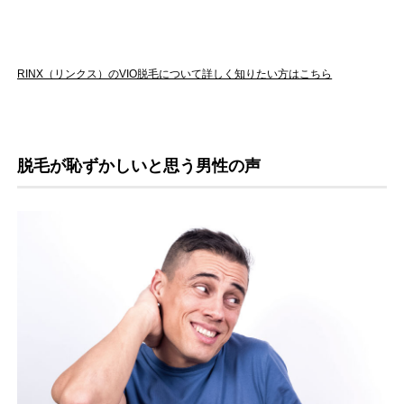
RINX（リンクス）のVIO脱毛について詳しく知りたい方はこちら
脱毛が恥ずかしいと思う男性の声