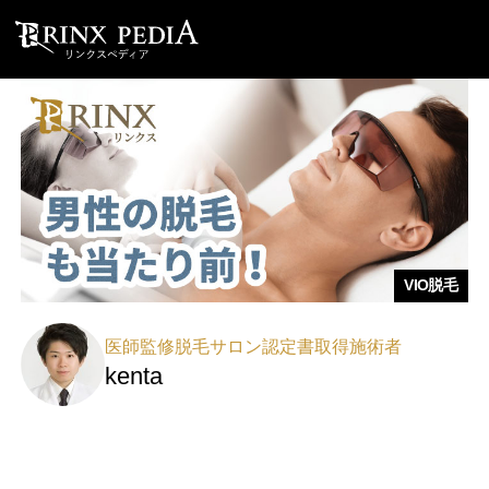
VIO脱毛
医師監修脱毛サロン認定書取得施術者
kenta