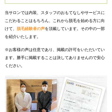
当サロンでは内装、スタッフのおもてなしやサービスに
こだわることはもちろん、これから脱毛を始める方に向
けて、
脱毛経験者の声
を頂戴しています。その中の一部
を紹介いたします。
※お客様の声は任意であり、掲載の許可をいただいてい
ます。勝手に掲載することは決してありませんので安心
ください。