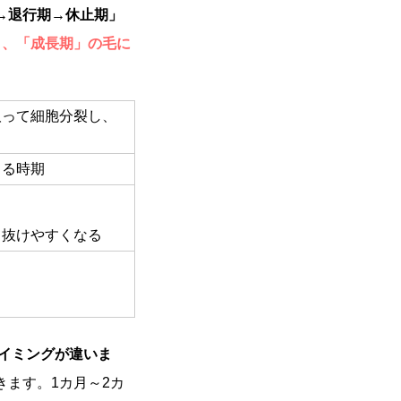
→退行期→休止期」
く、「成長期」の毛に
取って細胞分裂し、
くる時期
て抜けやすくなる
タイミングが違いま
ます。1カ月～2カ