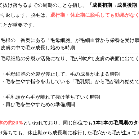
て抜け落ちるまでの周期のことを指し、
「成長初期→成長後期
繰り返します。脱毛は、
退行期・休止期に脱毛しても効果がな
ことが重要です。
毛根の一番奥にある「毛母細胞」が毛細血管から栄養を受け
皮膚の中で毛が成長し始める時期
毛母細胞の分裂が活発になり、毛が伸びて皮膚の表面に出て
毛母細胞の分裂が停止して、毛の成長が止まる時期
毛を生やす指令を出している「毛乳頭」から毛が離れ始め
毛乳頭から毛が離れて抜け落ちていく時期
再び毛を生やすための準備期間
の約20％
といわれており、同じ部位でも
1本1本の毛周期の
け落ちても、休止期から成長期に移行した毛穴から毛が生えてき