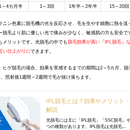
1～4カ月半
1～3回
1年半～2年半
15～20回
ラニン色素に脱毛機の光を反応させ、毛を生やす細胞に熱を送
ー脱毛より肌に優しい光で痛みが少なく、敏感肌の方も安全で
もメリットです。光脱毛の中でも
脱毛効果が高い「IPL脱毛」
近い仕上がりに
できます。
、ヒゲ脱毛の場合、効果を実感するまでの期間は2～5カ月、脱
す。照射後1週間～2週間で毛が抜け落ちます。
IPL脱毛とは？効果やメリット
解説
光脱毛には主に「IPL脱毛」「SSC脱毛」
つの種類があります。IPL脱毛は光脱毛...