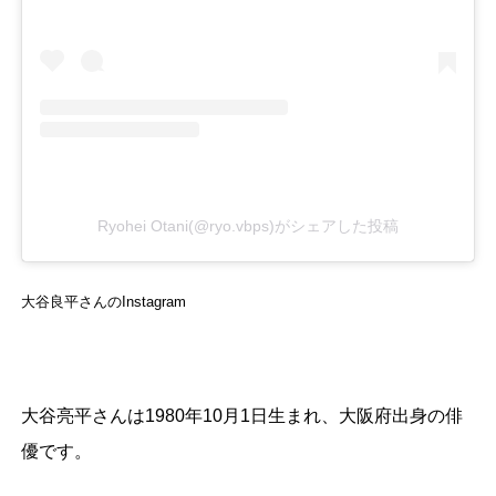
Ryohei Otani(@ryo.vbps)がシェアした投稿
大谷良平さんのInstagram
大谷亮平さんは1980年10月1日生まれ、大阪府出身の俳
優です。