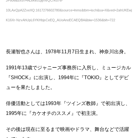
JP806&sxsrf=ALeKk01jlynvQCrKo76-
10LAxQpA2ZxeXQ:1617276602780&source=lnms&tbm=isch&sa=X&ved=2ahUKEwj
K16Xr-NzvAhUpL6YKHbjsCeEQ_AUoAnoECAEQBA&biw=1536&bih=722
長瀬智也さんは、1978年11月7日生まれ、神奈川出身。
1991年13歳でジャニーズ事務所に入所し、ミュージカル
『SHOCK』に出演し、1994年に『TOKIO』としてデビ
ューを果たしました。
俳優活動としては1993年『ツインズ教師』で初出演し、
1995年に『カケオチのススメ』で初主演。
その後は現在に至るまで映画やドラマ、舞台などで活躍