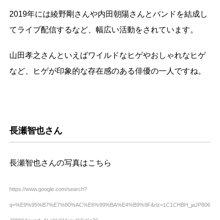
2019年には綾野剛さんや内田朝陽さんとバンドを結成し
てライブ配信するなど、幅広い活動をされています。
山田孝之さんといえばワイルドなヒゲやおしゃれなヒゲ
など、ヒゲが印象的な存在感のある俳優の一人ですね。
長瀬智也さん
長瀬智也さんの写真はこちら
https://www.google.com/search?
q=%E9%95%B7%E7%80%AC%E6%99%BA%E4%B9%9F&rlz=1C1CHBH_jaJP806