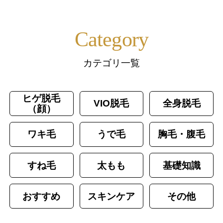
Category
カテゴリ一覧
ヒゲ脱毛
VIO脱毛
全身脱毛
（顔）
ワキ毛
うで毛
胸毛・腹毛
すね毛
太もも
基礎知識
おすすめ
スキンケア
その他