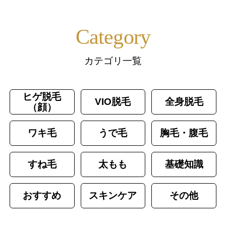
Category
カテゴリ一覧
ヒゲ脱毛
VIO脱毛
全身脱毛
（顔）
ワキ毛
うで毛
胸毛・腹毛
すね毛
太もも
基礎知識
おすすめ
スキンケア
その他