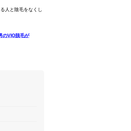
いる人と陰毛をなくし
男のVIO
脱毛が