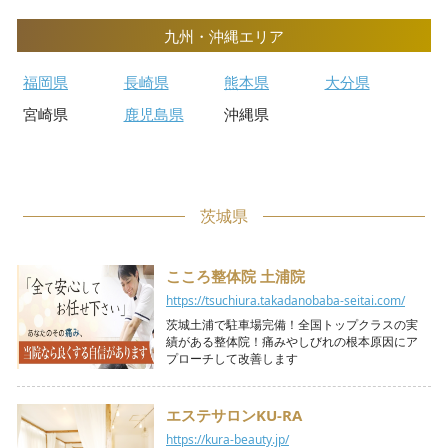
九州・沖縄エリア
福岡県
長崎県
熊本県
大分県
宮崎県
鹿児島県
沖縄県
茨城県
こころ整体院 土浦院
https://tsuchiura.takadanobaba-seitai.com/
茨城土浦で駐車場完備！全国トップクラスの実
績がある整体院！痛みやしびれの根本原因にア
プローチして改善します
エステサロンKU-RA
https://kura-beauty.jp/