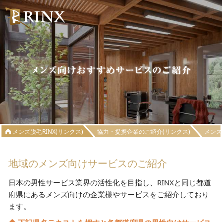
メンズ脱毛RINX(リンクス)
協力・提携企業のご紹介(リンクス)
メン
地域のメンズ向けサービスのご紹介
日本の男性サービス業界の活性化を目指し、RINXと同じ都道
府県にあるメンズ向けの企業様やサービスをご紹介しており
ます。