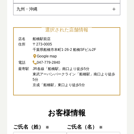
福島郡山店
東京上野店
湘南藤沢店
愛知豊田店
大阪梅田店
広島本通店
九州・沖縄
山形駅前店
秋葉原神田店
埼玉大宮店
愛知岡崎店
大阪難波店
岡山駅前店
脱毛ビフォーアフター
福岡博多店
東京吉祥寺店
埼玉越谷店
愛知豊橋店
大阪天王寺店
選択された店舗情報
山口周南店
北九州小倉店
店名
船橋駅前店
自由が丘目黒店
埼玉川口店
愛知一宮店
大阪京橋店
島根松江店
熊本新市街店
お知らせ
住所
〒273-0005
千葉県船橋市本町1-26-2 船橋SFビル2F
東京立川店
埼玉川越店
岐阜駅前店
京都河原町店
鳥取駅前店
鹿児島店
Google map
電話
047-779-2840
東京町田店
千葉中央店
岐阜多治見店
奈良駅前店
愛媛松山店
大分駅前店
最寄駅
JR各線「船橋駅」南口より徒歩5分
東武アーバンパークライン「船橋駅」南口より徒歩
東京八王子店
千葉木更津店
石川金沢店
和歌山駅前店
香川高松店
長崎店
5分
京成「船橋駅」東口より徒歩5分
船橋駅前店
静岡駅前店
滋賀草津店
徳島駅前店
宮崎店
栃木宇都宮店
静岡浜松店
沖縄那覇店
茨城水戸店
新潟駅前店
お客様情報
沖縄北谷店
茨城土浦店
新潟長岡店
ご氏名（姓）
ご氏名（名）
※
※
群馬高崎店
長野駅前店