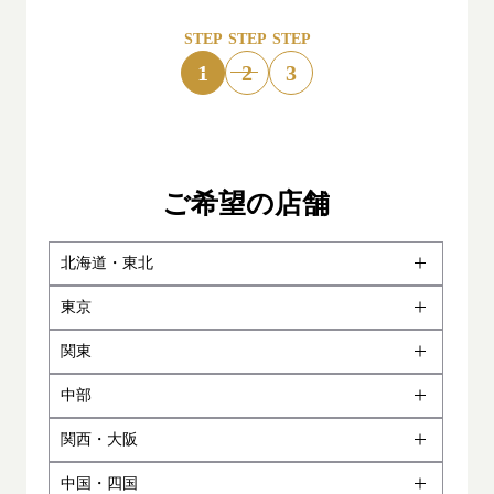
脱毛プラン・料金
STEP
STEP
STEP
1
2
3
脱毛可能な部位一覧
ご希望の店舗
RINXの脱毛技術
北海道・東北
北海道札幌店
お客様の声
東京
宮城仙台店
東京渋谷店
関東
青森駅前店
東京池袋店
横浜駅前店
全国サロン一覧
中部
秋田駅前店
東京新宿店
川崎駅前店
名古屋駅前店
関西・大阪
岩手盛岡店
銀座有楽町店
神奈川厚木店
名古屋金山店
神戸本店
よくある質問 FAQ
中国・四国