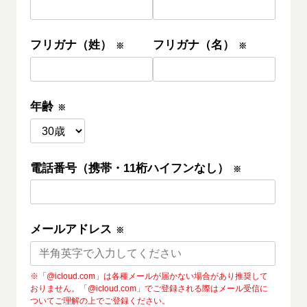
群馬太田店
長野松本店
フリガナ（姓）
フリガナ（名）
※
※
山梨甲府店
三重四日市店
富山駅前店
年齢
福井駅前店
※
未成年の方はこちらから同意書をダウンロードして下さ
電話番号（携帯・11桁ハイフンなし）
※
い。
【未成年者用】同意書ダウンロード
メールアドレス
※
※「@icloud.com」は各種メールが届かない場合があり推奨して
おりません。「@icloud.com」でご登録される際はメール受信に
ついてご理解の上でご登録ください。