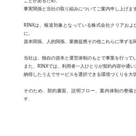
ことがあるため、
事実関係と当社の取り組みについてご案内申し上げま
RINXは、報道対象となっている株式会社クリアお
に、
資本関係、人的関係、業務提携その他これらに準ずる
当社は、独自の資本と運営体制のもとで事業を行って
また、RINXでは、利用者一人ひとりが契約内容や通
納得したうえでサービスを選択できる環境づくりを大
そのため、契約書面、説明フロー、案内体制の整備
す。
当社は、日本エステティック機構（JEO）の登録事業者（
録されており、
こうした外部基準や公的機関が公表する情報も踏まえ
かりやすく、納得感のあるサービス提供に努めており