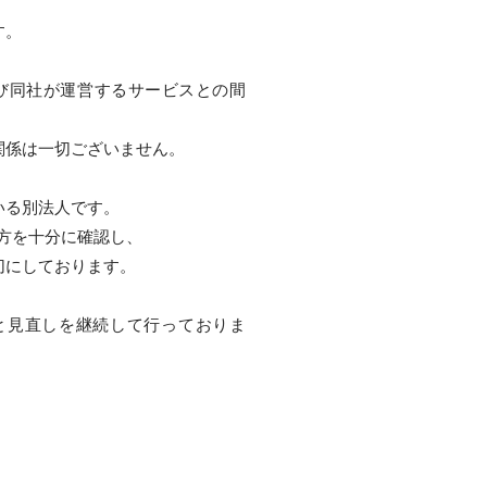
す。
よび同社が運営するサービスとの間
関係は一切ございません。
いる別法人です。
い方を十分に確認し、
切にしております。
と見直しを継続して行っておりま
登録番号：02-0140）として登
ながら、利用者の皆様にとって分
ます。