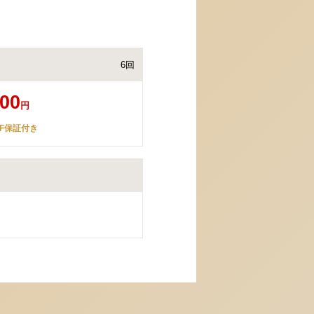
6回
800
円
FF保証付き