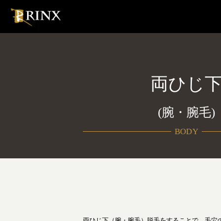
両ひじ
(腕・腕毛)
BODY
両ひじ下（腕・腕毛）脱毛をすることで、毛穴