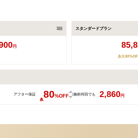
3回
スタンダードプラン
900
85,
円
永久80%O
80
2,860
アフター保証
施術何回でも
%OFF
円