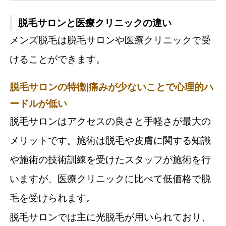
鹿児島でおすすめの脱毛サロン5選
脱毛サロンと医療クリニックの違い
・RINX 鹿児島店｜脱毛技能士が丁寧に施術を
メンズ脱毛は脱毛サロンや医療クリニックで受
するメンズ脱毛専門店
けることができます。
・メンズクリア 鹿児島店｜コース未消化に対
応した前払金保証制度あり
脱毛サロンの特徴|痛みが少ないことで心理的ハ
ードルが低い
・RBL（ローランドビューティーラウンジ）
鹿児島店｜ラグジュアリーな空間で脱毛
脱毛サロンはアクセスの良さと手軽さが最大の
・レジェンド 鹿児島店｜ペア割と学割併用可
メリットです。施術は脱毛や皮膚に関する知識
能で25%オフ
や施術の技術訓練を受けたスタッフが施術を行
・MOW9(モウナイン) 鹿児島店｜都度払いや
いますが、医療クリニックに比べて低価格で脱
サブスクも完備
毛を受けられます。
鹿児島でおすすめの医療クリニック5選
脱毛サロンでは主に光脱毛が用いられており、
・エミナルクリニックメンズ 鹿児島院｜1回