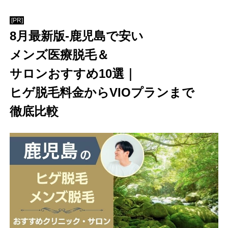
[PR]
8月​最新版-鹿児島で​安い​
メンズ医療脱毛＆
サロンおすすめ10選｜
ヒゲ脱毛料金から​VIOプランまで​
徹底比較