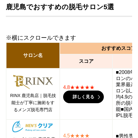
鹿児島でおすすめの脱毛サロン5選
※横にスクロールできます
おすすめスコア
サロン名
スコア
■2008
ロンのパ
業界最高
4.8★★★★★
ロン以上G
RINX 鹿児島店｜脱毛技
詳しく見る
均4.9の
能士が丁寧に施術をす
所の脱毛
能■国内
るメンズ脱毛専門店
IPL脱毛
4.5★★★★
■男性専