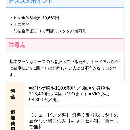
オススメポイント
・ヒゲ全体8回が110,660円
・全国展開
・前払金保証ありで閉店リスクを対策可能
注意点
基本プランはコースのみを扱っているため、トライアル以外
に都度払いで1回ごとに契約したい人には不向きなサロンで
す。
■顔ヒゲ脱毛110,660円／8回■全身脱毛
料
213,400円／4回（VIO除く）■VIO脱毛
金
98,300円／4回
追
【シェービング料】 無料※剃り残しや手の
加
届かない場所のみ【キャンセル料】 前日ま
費
で無料
用