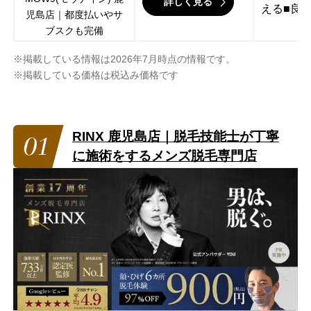
詳しく見る
える■良
児島店｜都度払いやサ
ブスクも完備
※掲載している情報は2026年7月時点の情報です。
※掲載している価格は税込み価格です
RINX 鹿児島店｜脱毛技能士が丁寧
に施術をするメンズ脱毛専門店