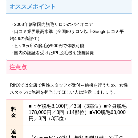
オススメポイント
・2008年創業国内脱毛サロンのパイオニア
・口コミ業界最高水準（全国80サロン以上Google口コミ平
均4.9の高評価）
・ヒゲ6ヵ所の脱毛が900円で体験可能
・国内の認証を受けたIPL脱毛機を独自開発
注意点
RINXでは全店で男性スタッフが受付～施術を行うため、女性
スタッフに施術を担当してほしい人は注意しましょう。
■ヒゲ脱毛8,100円／3回（3部位）■全身脱毛
料
178,000円／3回（14部位）■VIO脱毛63,000
金
円／3回（3部位）
追
加
【シェービング料】 無料※剃り残しや手の