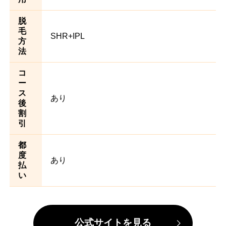
脱
毛
SHR+IPL
方
法
コ
ー
ス
あり
後
割
引
都
度
あり
払
い
公式サイトを見る