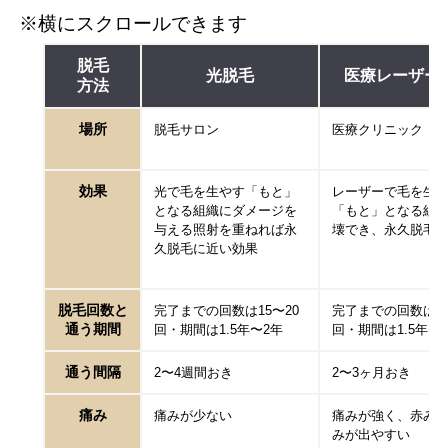
※横にスクロールできます
脱毛
光脱毛
医療レーザー
方法
場所
脱毛サロン
医療クリニック
効果
光で毛を生やす「もと」
レーザーで毛を生
となる組織にダメージを
「もと」となる組
与える照射を重ねれば永
壊でき、永久脱毛
久脱毛に近い効果
脱毛回数と
完了までの回数は15〜20
完了までの回数は13
通う期間
回・期間は1.5年〜2年
回・期間は1.5年〜
通う間隔
2〜4週間おき
2〜3ヶ月おき
痛み
痛みが少ない
痛みが強く、赤み
みが出やすい