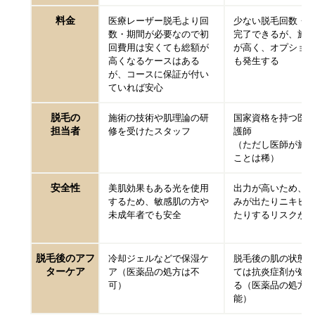
料金
医療レーザー脱毛より回
少ない脱毛回数・
数・期間が必要なので初
完了できるが、施
回費用は安くても総額が
が高く、オプショ
高くなるケースはある
も発生する
が、コースに保証が付い
ていれば安心
脱毛の
施術の技術や肌理論の研
国家資格を持つ医
担当者
修を受けたスタッフ
護師
（ただし医師が施
ことは稀）
安全性
美肌効果もある光を使用
出力が高いため、
するため、敏感肌の方や
みが出たりニキビ
未成年者でも安全
たりするリスクが
脱毛後のアフ
冷却ジェルなどで保湿ケ
脱毛後の肌の状態
ターケア
ア（医薬品の処方は不
ては抗炎症剤が処
可）
る（医薬品の処方
能）