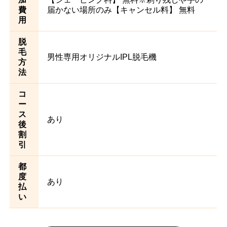
費
届かない場所のみ【キャンセル料】 無料
用
脱
毛
男性専用オリジナルIPL脱毛機
方
法
コ
ー
ス
あり
後
割
引
都
度
あり
払
い