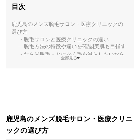
目次
鹿児島のメンズ脱毛サロン・医療クリニックの
選び方
脱毛サロンと医療クリニックの違い
脱毛方法の特徴や違いを確認|美肌も目指す
なら光脱毛・とにかく毛を減らしたいなら
全部見る
医療脱毛
費用とプラン|機械によって料金設定が異な
る場合も
脱毛部位プランや使用する脱毛機の確認|毛
質によって全身脱毛プランの回数や部位を
選択できるのが理想
通いやすさの確認|鹿児島中央駅～天文館周
辺の徒歩圏内の脱毛店が利用しやすくおす
鹿児島のメンズ脱毛サロン・医療クリニ
すめ
ックの選び方
施術の安全性|施術スタッフの資格有無・テ
スト照射を受けられるか確認しておくと◎