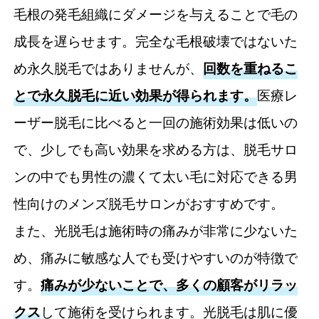
あたりのヒゲ脱毛料金が相場以下
毛根の発毛組織にダメージを与えることで毛の
・湘南美容クリニック 鹿児島中央院｜鹿児島
成長を遅らせます。完全な毛根破壊ではないた
中央駅直結で雨に濡れない
め永久脱毛ではありませんが、
回数を重ねるこ
・三井中央クリニック 鹿児島院|2種類の脱毛
とで永久脱毛に近い効果が得られます。
医療レ
機を採用
ーザー脱毛に比べると一回の施術効果は低いの
・福元メンズヘルスクリニック 鹿児島院|男性
で、少しでも高い効果を求める方は、脱毛サロ
特有の悩みに寄り添う
ンの中でも男性の濃くて太い毛に対応できる男
・アトールクリニック 鹿児島院|口コミ評価は
ないが医療脱毛機が豊富
性向けのメンズ脱毛サロンがおすすめです。
メンズ脱毛・ヒゲ脱毛についてよくある質問
また、光脱毛は施術時の痛みが非常に少ないた
め、痛みに敏感な人でも受けやすいのが特徴で
す。
痛みが少ないことで、多くの顧客がリラッ
クス
して施術を受けられます。光脱毛は肌に優