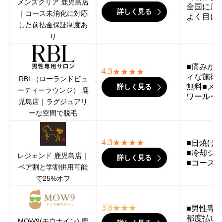
メンズクリア 鹿児島店
全国に店
詳しく見る
｜コース未消化に対応
よく目に
した前払金保証制度あ
り
■痛みが
4.3★★★★
ィな施術
RBL（ローランドビュ
無料■メ
詳しく見る
ーティーラウンジ） 鹿
ワールー
児島店｜ラグジュアリ
ーな空間で脱毛
4.3★★★★
■日焼け
■冷却ジ
レジェンド 鹿児島店｜
詳しく見る
■コース終
ペア割と学割併用可能
で25%オフ
3.8★★★
■男性専
都度払い
MOW9(モウナイン) 鹿